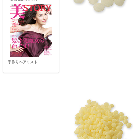
手作りヘアミスト
クレイパウダー手作りパッ
ク