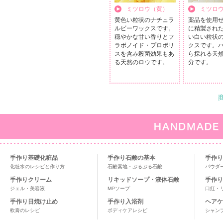
ミツロウ（黄）
ミツロ
黄色い粒状のナチュラ
薬品を使用
ルビーワックスです。
に精製され
穏やかな甘い香りとフ
い白い粒状
ラボノイド・プロポリ
クスです。
スを含み殺菌効果もあ
ら採れる天
る天然のロウです。
分です。
手作り基礎化粧品
手作り石鹸の基本
手作り
化粧水のレシピと作り方
石鹸素地・ぷるぷる石鹸
パウダ
手作りクリーム
リキッドソープ・液体石鹸
手作り
ジェル・美容液
MPソープ
口紅・
手作り日焼け止め
手作り入浴剤
ヘアケ
軟膏のレシピ
ボディケアレシピ
シャン