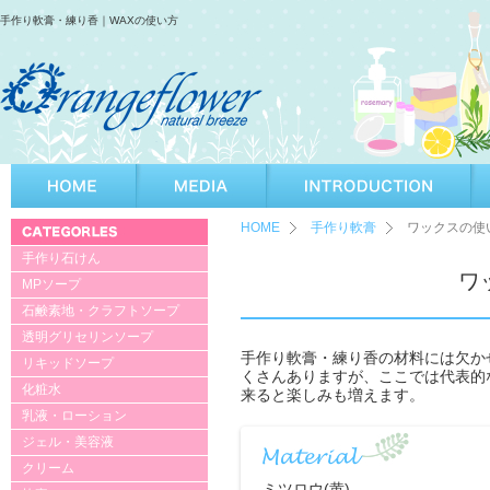
手作り軟膏・練り香｜WAXの使い方
HOME
手作り軟膏
ワックスの使
手作り石けん
ワ
MPソープ
石鹸素地・クラフトソープ
透明グリセリンソープ
手作り軟膏・練り香の材料には欠か
リキッドソープ
くさんありますが、ここでは代表的
化粧水
来ると楽しみも増えます。
乳液・ローション
ジェル・美容液
クリーム
ミツロウ(黄)