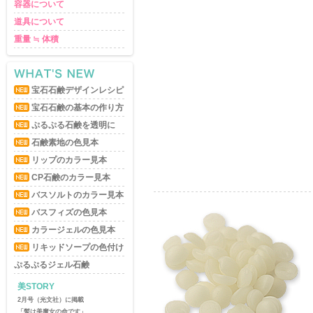
容器について
道具について
重量 ≒ 体積
宝石石鹸デザインレシピ
宝石石鹸の基本の作り方
ぷるぷる石鹸を透明に
石鹸素地の色見本
リップのカラー見本
CP石鹸のカラー見本
バスソルトのカラー見本
バスフィズの色見本
カラージェルの色見本
リキッドソープの色付け
ぷるぷるジェル石鹸
美STORY
美STORY
2月号（光文社）に掲載
8月号（光文社）に掲載
「髪は美魔女の命です」
「 美魔女の“朝美活”レシピ」