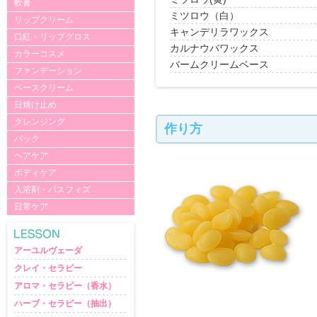
軟膏
ミツロウ（白）
リップクリーム
キャンデリラワックス
口紅・リップグロス
カルナウバワックス
カラーコスメ
バームクリームベース
ファンデーション
ベースクリーム
日焼け止め
クレンジング
作り方
パック
ヘアケア
ボディケア
入浴剤・バスフィズ
日常ケア
アーユルヴェーダ
クレイ・セラピー
アロマ・セラピー（香水）
ハーブ・セラピー（抽出）