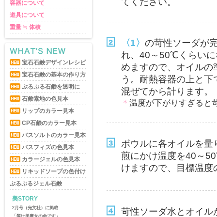
てください。
容器について
道具について
重量 ≒ 体積
〈1〉
の苛性ソーダが
れ、40～50℃くらい
宝石石鹸デザインレシピ
めますので、オイルの
宝石石鹸の基本の作り方
う。耐熱容器の上と下
ぷるぷる石鹸を透明に
混ぜてから計ります。
石鹸素地の色見本
＊
温度が下がりすぎると
リップのカラー見本
CP石鹸のカラー見本
バスソルトのカラー見本
ボウルに各オイルを量
バスフィズの色見本
煎にかけ温度を40～5
カラージェルの色見本
けますので、目標温度
リキッドソープの色付け
ぷるぷるジェル石鹸
美STORY
美STORY
2月号（光文社）に掲載
8月号（光文社）に掲載
苛性ソーダ水とオイル
「髪は美魔女の命です」
「 美魔女の“朝美活”レシピ」