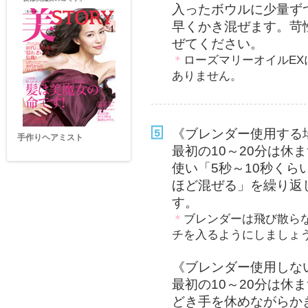
入ったボウルに少量ず
早くかき混ぜます。苛
ぜてください。
＊
ローズマリーオイルE
ありません。
《ブレンダー使用する
手作りヘアミスト
クレイパウダー手作りパッ
最初の10～20分は休
ク
使い「5秒～10秒くら
ほど混ぜる」を繰り返
す。
＊
ブレンダーは飛び散ら
チを入るようにしましょ
《ブレンダー使用しな
最初の10～20分は休
どき手を休めながらか