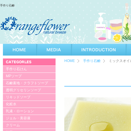
手作り石鹸
HOME
手作り石鹸
ミックスオイ
手作り石けん
MPソープ
石鹸素地・クラフトソープ
透明グリセリンソープ
リキッドソープ
化粧水
乳液・ローション
ジェル・美容液
クリーム