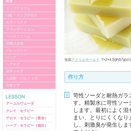
軟膏
リップクリーム
口紅・リップグロス
カラーコスメ
ファンデーション
ベースクリーム
日焼け止め
クレンジング
パック
当店
アクリルモールド
: 7×2×4.5(約57g
ヘアケア
ボディケア
作り方
入浴剤・バスフィズ
日常ケア
苛性ソーダと耐熱ガラ
す。精製水に苛性ソー
アーユルヴェーダ
します。最初によく混
クレイ・セラピー
まい、とりにくくなりま
アロマ・セラピー（香水）
し、刺激臭が発生しま
ハーブ・セラピー（抽出）