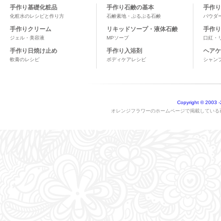
手作り基礎化粧品
手作り石鹸の基本
手作り
化粧水のレシピと作り方
石鹸素地・ぷるぷる石鹸
パウダ
手作りクリーム
リキッドソープ・液体石鹸
手作り
ジェル・美容液
MPソープ
口紅・
手作り日焼け止め
手作り入浴剤
ヘアケ
軟膏のレシピ
ボディケアレシピ
シャン
Copyright © 2003
-
オレンジフラワーのホームページで掲載している