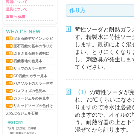
容器について
道具について
作り方
重量 ≒ 体積
苛性ソーダと耐熱ガラ
す。精製水に苛性ソー
宝石石鹸デザインレシピ
します。最初によく混
宝石石鹸の基本の作り方
まい、とりにくくなり
ぷるぷる石鹸を透明に
し、刺激臭が発生しま
石鹸素地の色見本
てください。
リップのカラー見本
CP石鹸のカラー見本
バスソルトのカラー見本
バスフィズの色見本
〈1〉
の苛性ソーダが
カラージェルの色見本
れ、70℃くらいにな
リキッドソープの色付け
りますので冷水は必要
ぷるぷるジェル石鹸
めますので、オイルの
う。耐熱容器の上と下
美STORY
混ぜてから計ります。
8月号（光文社）に掲載
「 美魔女の“朝美活”レシピ」