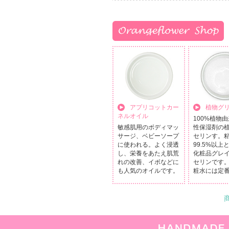
アプリコットカー
植物グ
ネルオイル
100%植物
敏感肌用のボディマッ
性保湿剤の
サージ、ベビーソープ
セリンす。
に使われる。よく浸透
99.5%以上
し、栄養をあたえ肌荒
化粧品グレ
れの改善、イボなどに
セリンです
も人気のオイルです。
粧水には定