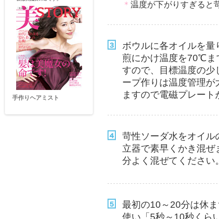
＊
温度が下がりすぎると
ボウルに各オイルを量
煎にかけ温度を70℃
すので、目標温度の少
ープ作りは温度管理が
ますので電磁プレート
クレイパウダー手作りパッ
ク
苛性ソーダ水をオイル
立器で素早くかき混ぜ
分よく混ぜてください
最初の10～20分は休
使い「5秒～10秒くら