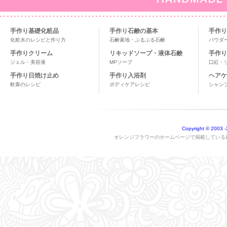
手作り基礎化粧品
手作り石鹸の基本
手作り
化粧水のレシピと作り方
石鹸素地・ぷるぷる石鹸
パウダ
手作りクリーム
リキッドソープ・液体石鹸
手作り
ジェル・美容液
MPソープ
口紅・
手作り日焼け止め
手作り入浴剤
ヘアケ
軟膏のレシピ
ボディケアレシピ
シャン
Copyright © 2003
-
オレンジフラワーのホームページで掲載している