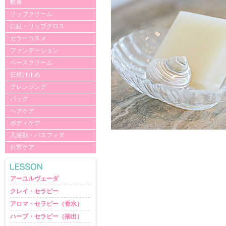
軟膏
リップクリーム
口紅・リップグロス
カラーコスメ
ファンデーション
ベースクリーム
日焼け止め
クレンジング
パック
ヘアケア
ボディケア
入浴剤・バスフィズ
日常ケア
アーユルヴェーダ
クレイ・セラピー
アロマ・セラピー（香水）
ハーブ・セラピー（抽出）