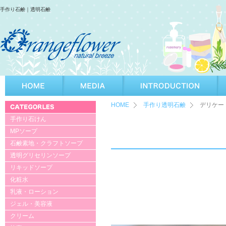
手作り石鹸｜透明石鹸
HOME
手作り透明石鹸
デリケー
手作り石けん
MPソープ
石鹸素地・クラフトソープ
透明グリセリンソープ
リキッドソープ
化粧水
乳液・ローション
ジェル・美容液
クリーム